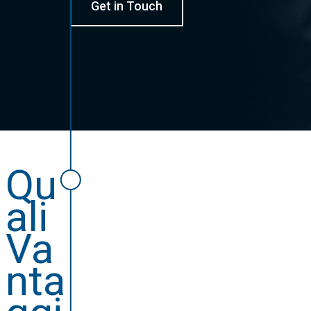
Get in Touch
Qu
ali
Va
nta