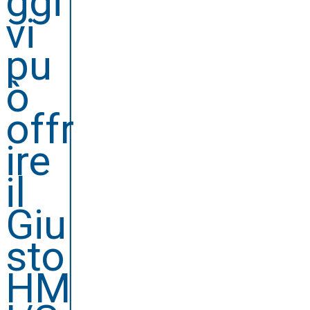
ggi
vi
pu
ò
offr
ire
il
Giu
sto
HM