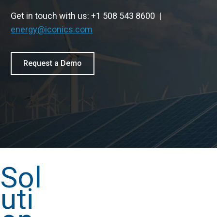
Get in touch with us: +1 508 543 8600 |
energy@iconics.com
Request a Demo
Sol
uti