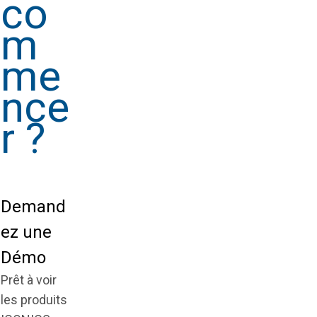
co
m
me
nce
r ?
Demand
ez une
Démo
Prêt à voir
les produits