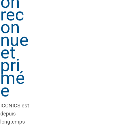
on
rec
on
nue
et
pri
mé
e
ICONICS est
depuis
longtemps