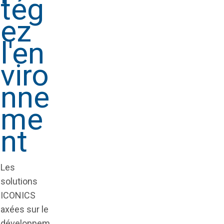
tég
ez
l'en
viro
nne
me
nt
Les
solutions
ICONICS
axées sur le
développem