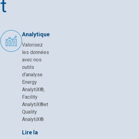
t
Analytique
Valorisez
les données
avec nos
outils
d'analyse
Energy
AnalytiX®,
Facility
AnalytiX®et
Quality
AnalytiX®.
Lire la