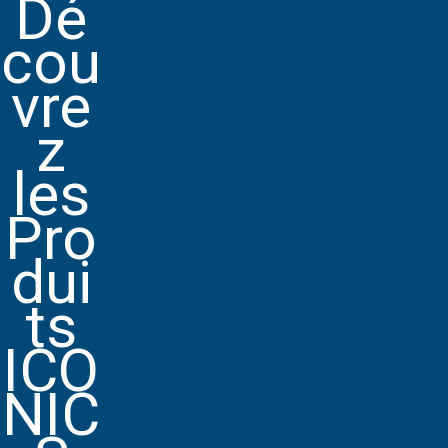
Dé
cou
vre
z
les
Pro
dui
ts
ICO
NIC