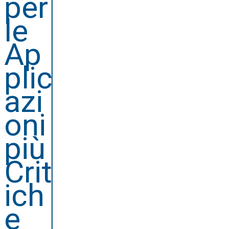
per
le
Ap
plic
azi
oni
più
Crit
ich
e