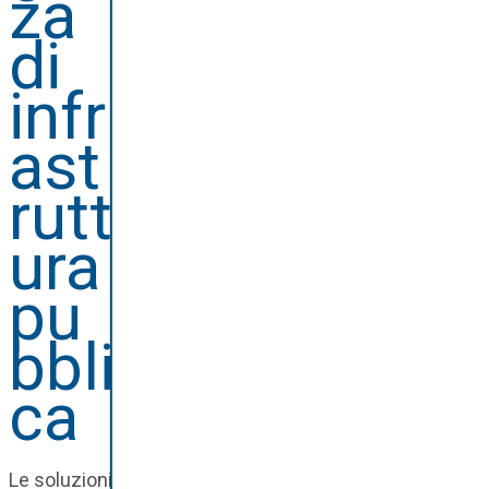
za
di
infr
ast
rutt
ura
pu
bbli
ca
Le soluzioni