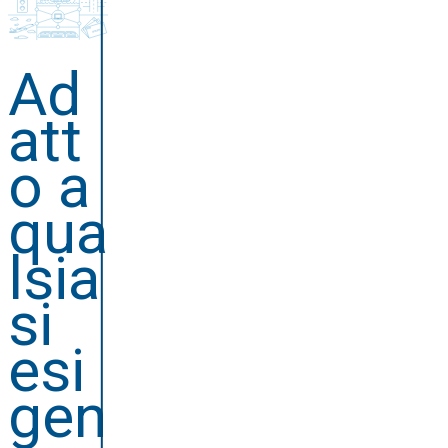
Ad
att
o a
qua
lsia
si
esi
gen