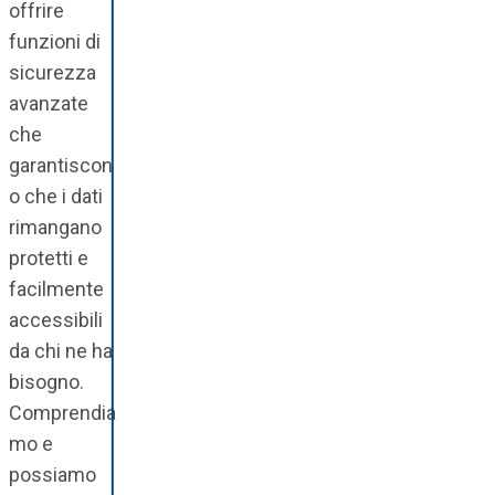
offrire
funzioni di
sicurezza
avanzate
che
garantiscon
o che i dati
rimangano
protetti e
facilmente
accessibili
da chi ne ha
bisogno.
Comprendia
mo e
possiamo