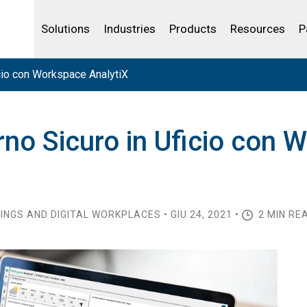
Life Sciences
Community Portal
Analytics
IBSS
License Your Product
Water and Wast
Solutions
Industries
Products
Resources
P
icio con Workspace AnalytiX
rno Sicuro in Uficio con
DINGS AND DIGITAL WORKPLACES • GIU 24, 2021 •
2 MIN RE