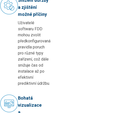
Snížení údržby
a zjištění
možné příčiny
Uživatelé
softwaru FDD
mohou zvolit
předkonfigurovaná
pravidla poruch
pro různé typy
zařízení, což dále
snižuje čas od
instalace až po
efektivní
prediktivní údržbu.
Bohatá
vizualizace
a