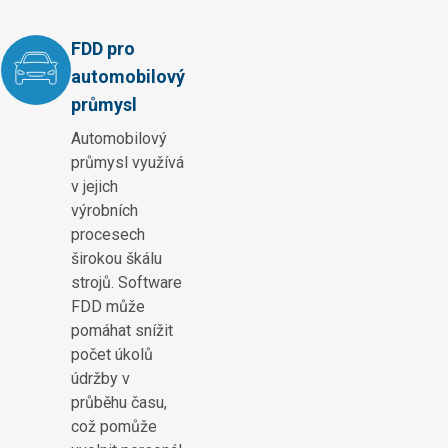
FDD pro
automobilový
průmysl
Automobilový
průmysl využívá
v jejich
výrobních
procesech
širokou škálu
strojů. Software
FDD může
pomáhat snížit
počet úkolů
údržby v
průběhu času,
což pomůže