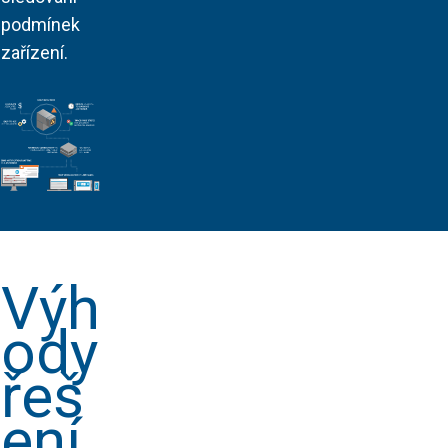
podmínek
zařízení.
Výh
ody
řeš
ení