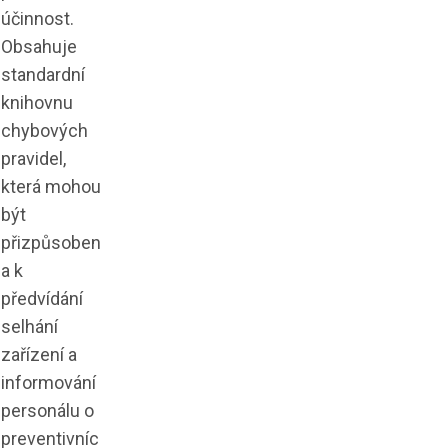
účinnost.
Obsahuje
standardní
knihovnu
chybových
pravidel,
která mohou
být
přizpůsoben
a k
předvídání
selhání
zařízení a
informování
personálu o
preventivníc