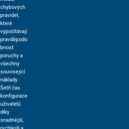
chybových
pravidel,
které
vypočítávají
pravděpodo
bnost
poruchy a
všechny
související
náklady.
Šetří čas
konfigurace
uživatelů
díky
snadnější,
rychlejší a