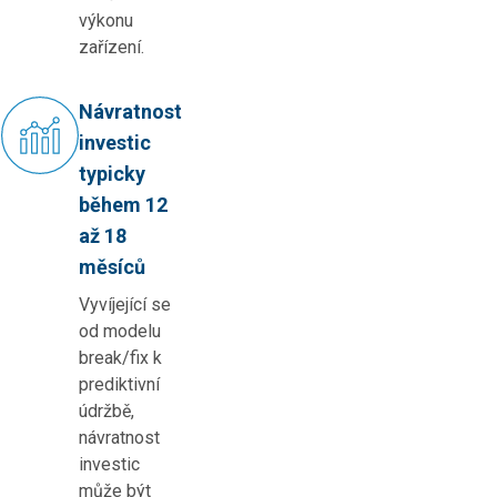
výkonu
zařízení.
Návratnost
investic
typicky
během 12
až 18
měsíců
Vyvíjející se
od modelu
break/fix k
prediktivní
údržbě,
návratnost
investic
může být