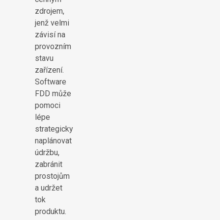
zdrojem,
jenž velmi
závisí na
provozním
stavu
zařízení.
Software
FDD může
pomoci
lépe
strategicky
naplánovat
údržbu,
zabránit
prostojům
a udržet
tok
produktu.