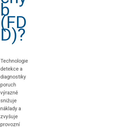
b
(FD
D)?
Technologie
detekce a
diagnostiky
poruch
výrazně
snižuje
náklady a
zvyšuje
provozní