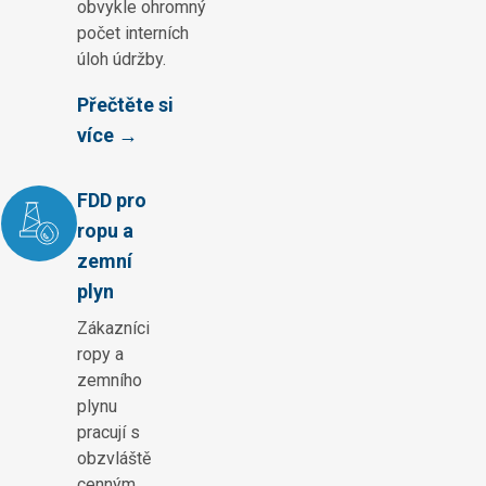
obvykle ohromný
počet interních
úloh údržby.
Přečtěte si
více →
FDD pro
ropu a
zemní
plyn
Zákazníci
ropy a
zemního
plynu
pracují s
obzvláště
cenným