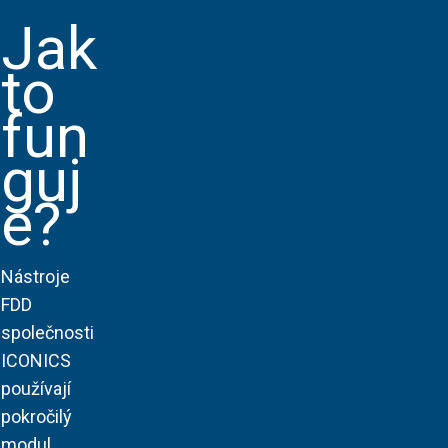
Jak
to
fun
guj
e?
Nástroje
FDD
společnosti
ICONICS
používají
pokročilý
modul