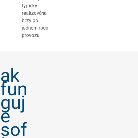
typicky
realizována
brzy po
jednom roce
provozu.
ak
fun
guj
e
sof