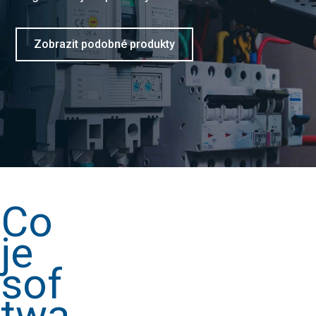
Zobrazit podobné produkty
Co
je
sof
twa