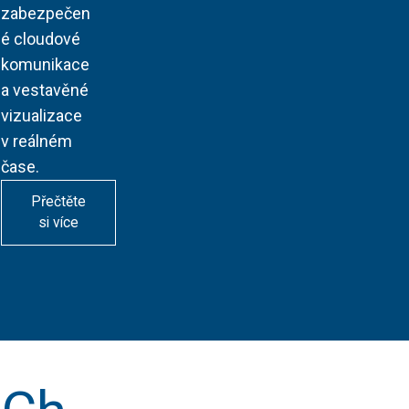
zabezpečen
é cloudové
komunikace
a vestavěné
vizualizace
v reálném
čase.
Přečtěte
si více