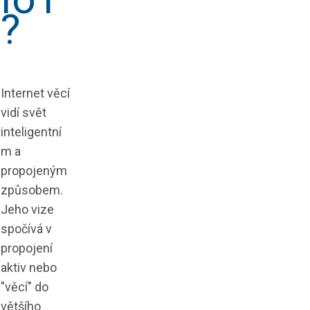
?
Internet věcí
vidí svět
inteligentní
m a
propojeným
způsobem.
Jeho vize
spočívá v
propojení
aktiv nebo
"věcí" do
většího