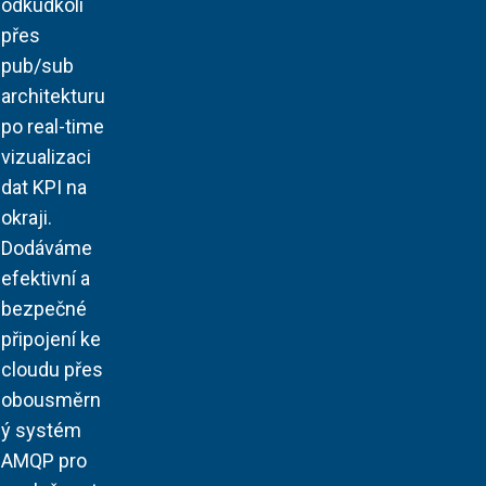
odkudkoli
přes
pub/sub
architekturu
po real-time
vizualizaci
dat KPI na
okraji.
Dodáváme
efektivní a
bezpečné
připojení ke
cloudu přes
obousměrn
ý systém
AMQP pro