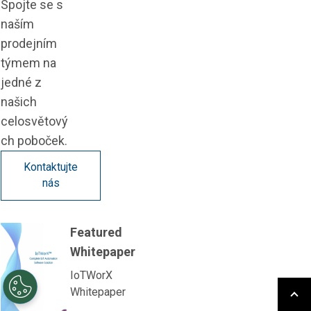
Spojte se s
naším
prodejním
týmem na
jedné z
našich
celosvětový
ch poboček.
Kontaktujte
nás
Featured
Whitepaper
IoTWorX
Whitepaper