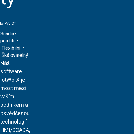
Snadné
použití •
Flexibilní •
Škálovatelný
Náš
software
IotWorX je
most mezi
vaším
podnikem a
osvědčenou
technologií
HMI/SCADA,