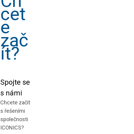
Ch
cet
e
zač
ít?
Spojte se
s námi
Chcete začít
s řešeními
společnosti
ICONICS?