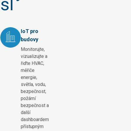
sl
IoT pro
budovy
Monitorujte,
vizualizujte a
řiďte HVAC,
měřiče
energie,
světla, vodu,
bezpečnost,
požární
bezpečnost a
další
dashboardem
přístupným