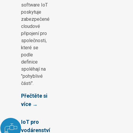
software IoT
poskytuje
zabezpečené
cloudové
připojení pro
společnosti,
které se
podle
definice
spoléhají na
"pohyblivé
části".
Přečtěte si
více →
IoT pro
vodárenství