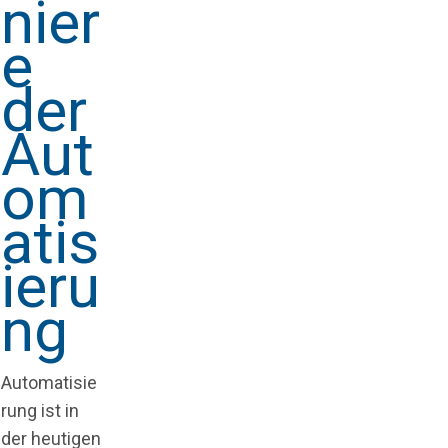
nier
e
der
Aut
om
atis
ieru
ng
Automatisie
rung ist in
der heutigen