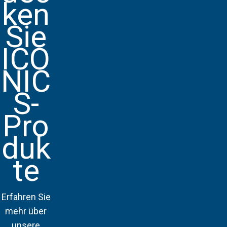
ken
Sie
ICO
NIC
S-
Pro
duk
te
Erfahren Sie
mehr über
unsere