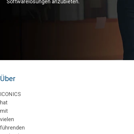
Softwarelösungen anzubieten.
Über
ICONICS
hat
mit
vielen
führenden