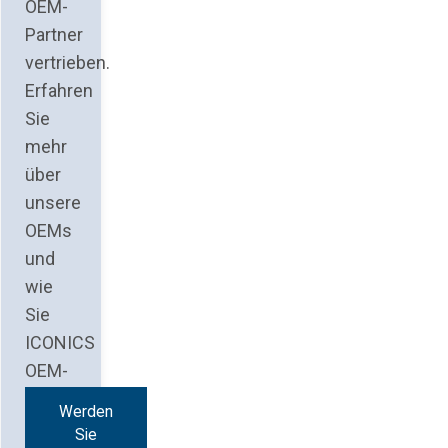
OEM-
Partner
vertrieben.
Erfahren
Sie
mehr
über
unsere
OEMs
und
wie
Sie
ICONICS
OEM-
Partner
Werden
werden.
Sie