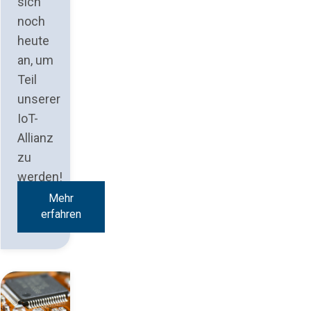
sich
noch
heute
an, um
Teil
unserer
IoT-
Allianz
zu
werden!
Mehr
erfahren