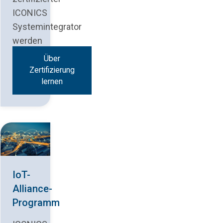
ICONICS
Systemintegrator
werden
können.
Über
Zertifizierung
lernen
IoT-
Alliance-
Programm