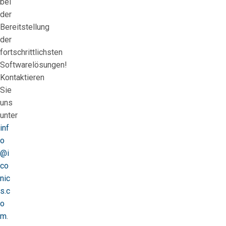
bei
der
Bereitstellung
der
fortschrittlichsten
Softwarelösungen!
Kontaktieren
Sie
uns
unter
inf
o
@i
co
nic
s.c
o
m
.