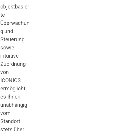
objektbasier
te
Überwachun
g und
Steuerung
sowie
intuitive
Zuordnung
von
ICONICS
ermöglicht
es Ihnen,
unabhängig
vom
Standort
stets über