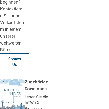
beginnen?
Kontaktiere
n Sie unser
Verkaufstea
m in einem
unserer
weltweiten
Büros.
Contact
Us
Zugehörige
Downloads
Lesen Sie die
IoTWorX
Broschüre