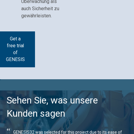
Überwachung als
auch Sicherheit zu
gewährleisten.
Get a
free trial
of
GENESIS
Sehen Sie, was unsere
Kunden sagen
“
GENESIS32 was selected for this project due to its ease of