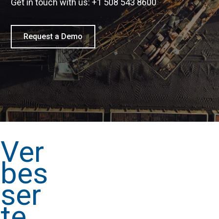
Get in touch with us: +1 508 543 8600
Request a Demo
Ver
bes
ser
te