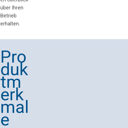
über Ihren
Betrieb
erhalten.
Pro
duk
tm
erk
mal
e