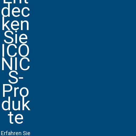
dec
ken
Sie
ICO
NIC
S-
Pro
duk
te
Erfahren Sie