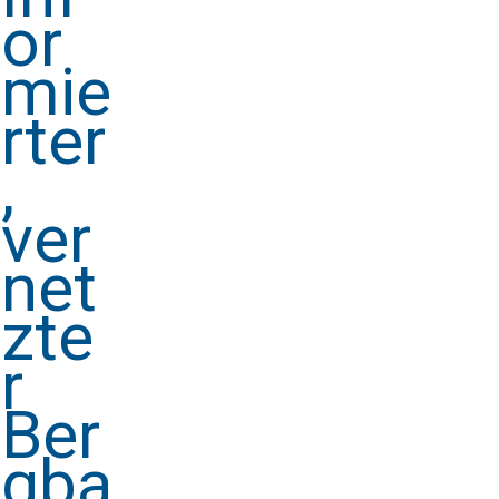
or
mie
rter
,
ver
net
zte
r
Ber
gba