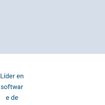
Líder en
softwar
e de