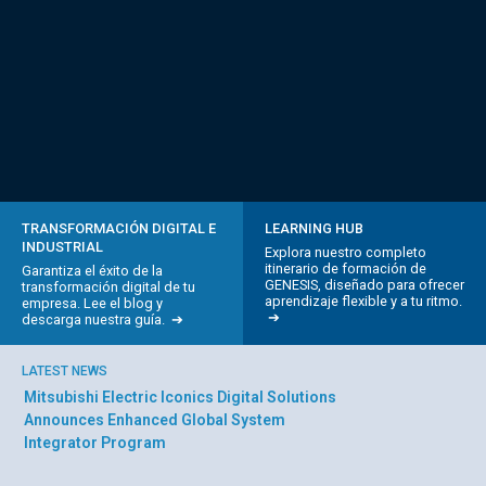
TRANSFORMACIÓN DIGITAL E
LEARNING HUB
INDUSTRIAL
Explora nuestro completo
itinerario de formación de
Garantiza el éxito de la
GENESIS, diseñado para ofrecer
transformación digital de tu
aprendizaje flexible y a tu ritmo.
empresa. Lee el blog y
➔
descarga nuestra guía. ➔
LATEST NEWS
GENESIS version 11.05 Advances Industrial
Mit
Automation with Modern .NET 10 Foundation,
Cel
Scalable Architecture, and AI-ready
Integration