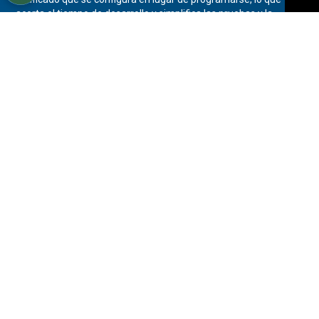
acorta el tiempo de desarrollo y simplifica las pruebas y la
documentación. Selecciona tu industria a continuación para ver
cómo GENESIS puede ayudarte a “Hacer visible lo invisible”
conectándote a las múltiples fuentes de datos de tu
organización y permitiendo un uso más eficaz de cada una de
ellas.
Automoción
Edificios inteligentes
Alimentación y bebidas
Infraestructura pública