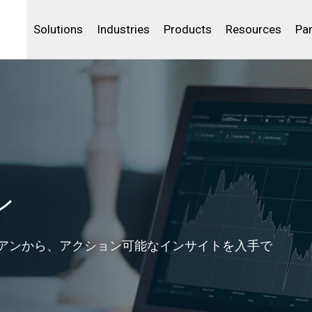
Life Sciences
Community Portal
Analytics
IBSS
License Your Product
Water and Wast
Solutions
Industries
Products
Resources
Pa
ン
アンから、アクション可能なインサイトを入手で