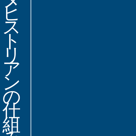
ヒ
ス
ト
リ
ア
ン
の
仕
組