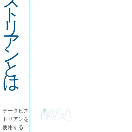
ス
ト
リ
ア
ン
と
は
データヒス
トリアンを
使用する