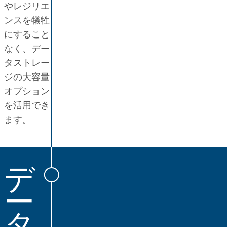
やレジリエ
ンスを犠牲
にすること
なく、デー
タストレー
ジの大容量
オプション
を活用でき
ます。
デ
ー
タ