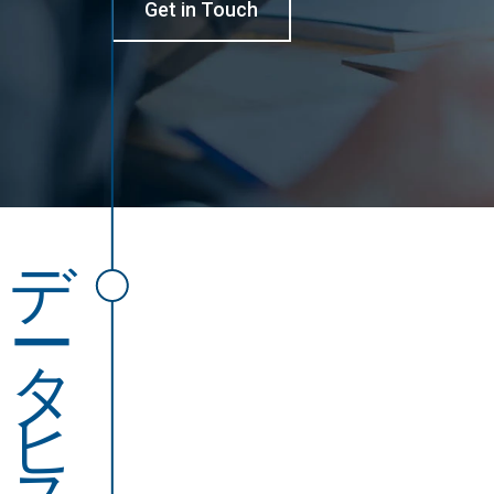
Get in Touch
デ
ー
タ
ヒ