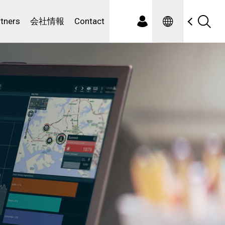
Spanish
ewater
rtners
会社情報
Contact