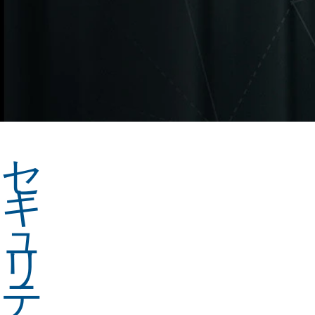
セ
キ
ュ
リ
テ