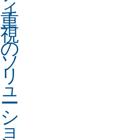
ィ
重
視
の
ソ
リ
ュ
ー
シ
ョ