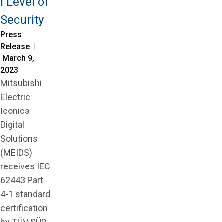
l Level of
Security
Press
Release |
March 9,
2023
Mitsubishi
Electric
Iconics
Digital
Solutions
(MEIDS)
receives IEC
62443 Part
4-1 standard
certification
by TÜV SÜD