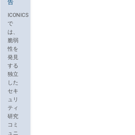
告
ICONICS
で
は、
脆弱
性を
発見
する
独立
した
セキ
ュリ
ティ
研究
コミ
ュニ