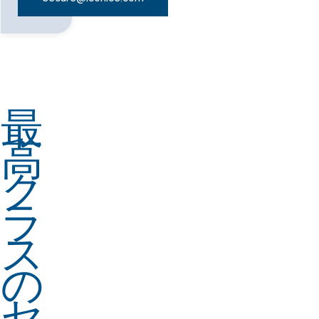
最
高
ク
ラ
ス
の
セ