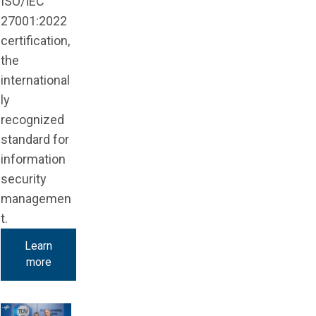
ISO/IEC
27001:2022
certification,
the
international
ly
recognized
standard for
information
security
managemen
t.
Learn
more