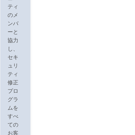
ティ
のメ
ンバ
ーと
協力
し、
セキ
ュリ
ティ
修正
プロ
グラ
ムを
すべ
ての
お客