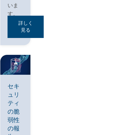
いま
す。
詳しく
見る
セキ
ュリ
ティ
の脆
弱性
の報