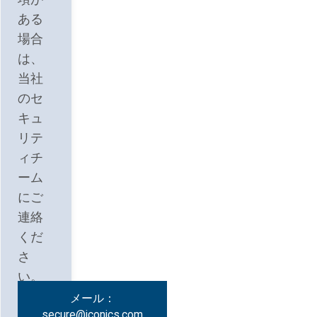
ある
場合
は、
当社
のセ
キュ
リテ
ィチ
ーム
にご
連絡
くだ
さ
い。
メール：
secure@iconics.com