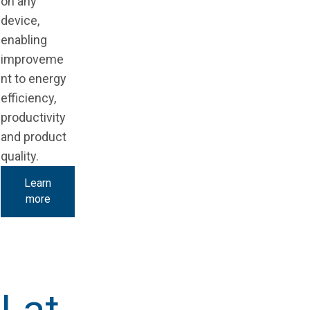
on any
device,
enabling
improveme
nt to energy
efficiency,
productivity
and product
quality.
Learn
more
Lat