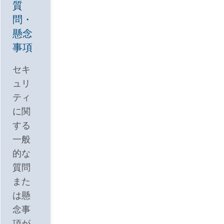
質
問・
懸念
事項
セキ
ュリ
ティ
に関
する
一般
的な
質問
また
は懸
念事
項が