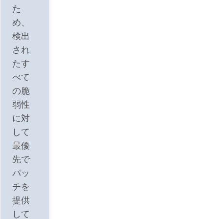
た
め、
検出
され
たす
べて
の脆
弱性
に対
して
最優
先で
パッ
チを
提供
して