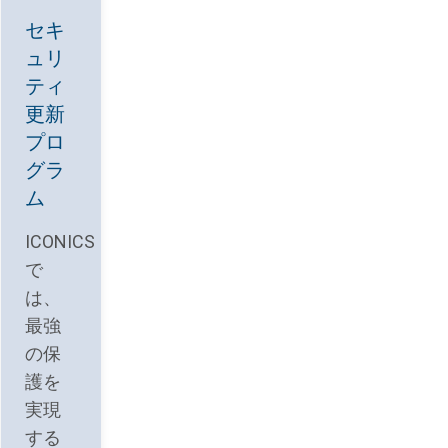
セキ
ュリ
ティ
更新
プロ
グラ
ム
ICONICS
で
は、
最強
の保
護を
実現
する