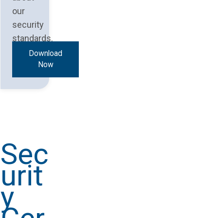
our
security
standards.
Download
Now
Sec
urit
y