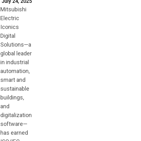
July 24, 2025
Mitsubishi
Electric
Iconics
Digital
Solutions—a
global leader
in industrial
automation,
smart and
sustainable
buildings,
and
digitalization
software—
has earned